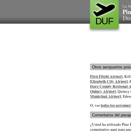
La A
Pin
Duc
DUF
Otros aeropuertos pró
First Flight Airport
, Kil
Elizabeth City Airport
, 
Dare County Regional A
Quincy Airport
, Quincy 
Municipal Airport
, Eden
todos los aeropue
O, ver
Comentarios del pasaj
¿Usted ha utilizado Pine 
comentarios aquí para que 