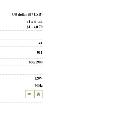
US dollar
($ / USD)
€1 = $1.44
$1 = €0.70
+1
011
850/1900
120V
60Hz