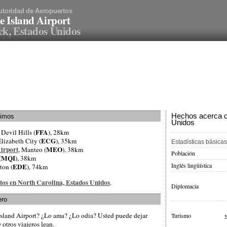
utoridad de Aeropuertos
e Island Airport
k, Estados Unidos
Hechos acerca d
ximos
Unidos
FFA
l Devil Hills (
), 28km
ECG
Elizabeth City (
), 35km
Estadísticas básicas
irport
MEO
, Manteo (
), 38km
Población
MQI
(
), 38km
Inglés lingüística
EDE
ton (
), 74km
rtos en North Carolina, Estados Unidos
.
Diplomacia
ero
Island Airport? ¿Lo ama? ¿Lo odia? Usted puede dejar
Turismo
otros viajeros lean.