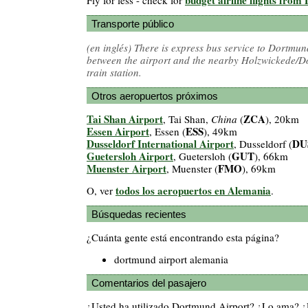
Transporte público
(en inglés)
There is express bus service to Dortmund
between the airport and the nearby Holzwickede/
train station.
Otros aeropuertos próximos
Tai Shan Airport
ZCA
, Tai Shan,
China
(
), 20km
Essen Airport
ESS
, Essen (
), 49km
Dusseldorf International Airport
DU
, Dusseldorf (
Guetersloh Airport
GUT
, Guetersloh (
), 66km
Muenster Airport
FMO
, Muenster (
), 69km
todos los aeropuertos en Alemania
O, ver
.
Búsquedas recientes
¿Cuánta gente está encontrando esta página?
dortmund airport alemania
Comentarios del pasajero
¿Usted ha utilizado Dortmund Airport? ¿Lo ama? 