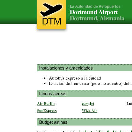
La Autoridad de Aeropuertos
Dortmund Airport
Dortmund, Alemania
DTM
Instalaciones y amenidades
Autobús expreso a la ciudad
Estación de tren cerca (pero no adentro) del 
Líneas aéreas
Air Berlin
easyJet
Luf
SunExpress
Wizz Air
Budget airlines
budget airline flights fro
Fly for less - check for