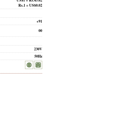
US$1 = Rs.45.62
Rs.1 = US$0.02
+91
00
230V
50Hz