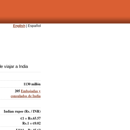
English
| Español
 viajar a India
1130 millón
205
Embajadas y
consulados de India
Indian rupee
(Rs. / INR)
€1 = Rs.65.57
Rs.1 = €0.02