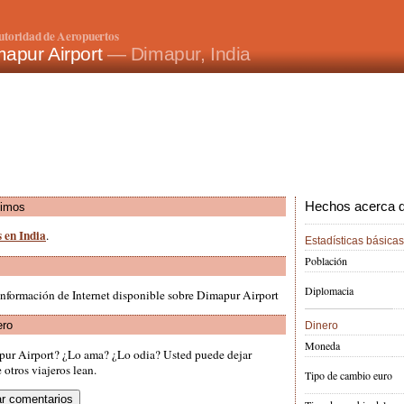
utoridad de Aeropuertos
mapur Airport
— Dimapur, India
Hechos acerca de
ximos
s en India
.
Estadísticas básicas
Población
Diplomacia
información de Internet disponible sobre Dimapur Airport
ero
Dinero
Moneda
pur Airport? ¿Lo ama? ¿Lo odia? Usted puede dejar
otros viajeros lean.
Tipo de cambio euro