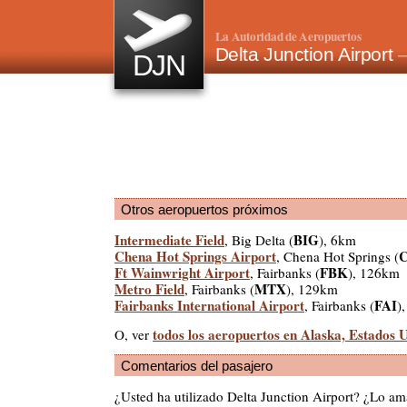
La Autoridad de Aeropuertos
Delta Junction Airport
—
DJN
Otros aeropuertos próximos
Intermediate Field
BIG
, Big Delta (
), 6km
Chena Hot Springs Airport
, Chena Hot Springs (
Ft Wainwright Airport
FBK
, Fairbanks (
), 126km
Metro Field
MTX
, Fairbanks (
), 129km
Fairbanks International Airport
FAI
, Fairbanks (
)
todos los aeropuertos en Alaska, Estados 
O, ver
Comentarios del pasajero
¿Usted ha utilizado Delta Junction Airport? ¿Lo a