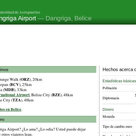
utoridad de Aeropuertos
griga Airport
— Dangriga, Belice
Hechos acerca de
ximos
ORZ
range Walk (
), 20km
Estadísticas básicas
BCV
opan (
), 25km
Población
MDB
a (
), 33km
rnational Airport
BZE
, Belize City (
), 48km
Diplomacia
TZA
ze City (
), 48km
tos en Belice
.
Dinero
Moneda
ero
Tipo de cambio euro
riga Airport? ¿Lo ama? ¿Lo odia? Usted puede dejar
otros viajeros lean.