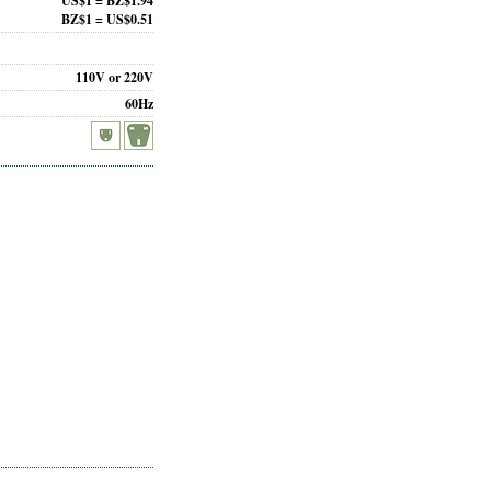
US$1 = BZ$1.94
BZ$1 = US$0.51
110V or 220V
60Hz