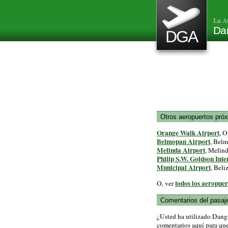
La A
Dan
DGA
Otros aeropuertos pró
Orange Walk Airport
, O
Belmopan Airport
, Belm
Melinda Airport
, Melind
Philip S.W. Goldson Inte
Municipal Airport
, Beli
todos los aeropuer
O, ver
Comentarios del pasaj
¿Usted ha utilizado Dang
comentarios aquí para que 