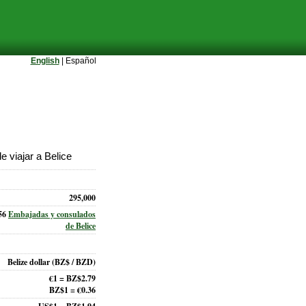
English
| Español
 viajar a Belice
295,000
56
Embajadas y consulados
de Belice
Belize dollar
(BZ$ / BZD)
€1 = BZ$2.79
BZ$1 = €0.36