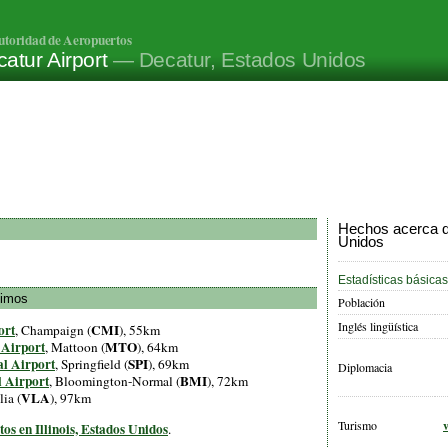
utoridad de Aeropuertos
atur Airport
— Decatur, Estados Unidos
Hechos acerca d
Unidos
Estadísticas básicas
ximos
Población
Inglés lingüística
ort
CMI
, Champaign (
), 55km
 Airport
MTO
, Mattoon (
), 64km
l Airport
SPI
, Springfield (
), 69km
Diplomacia
l Airport
BMI
, Bloomington-Normal (
), 72km
VLA
lia (
), 97km
Turismo
tos en Illinois, Estados Unidos
.