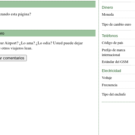
Dinero
trando esta página?
Moneda
Tipo de cambio euro
ero
Teléfonos
Código de país
tur Airport? ¿Lo ama? ¿Lo odia? Usted puede dejar
otros viajeros lean.
Prefijo de marca
internacional
Estándar del GSM
Electricidad
Voltaje
Frecuencia
Tipo del enchufe