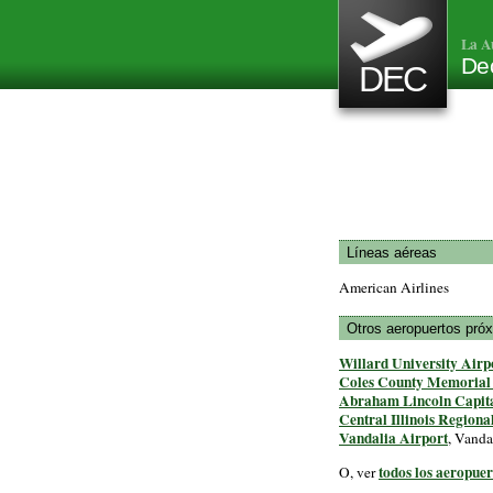
La A
Dec
DEC
Líneas aéreas
American Airlines
Otros aeropuertos pró
Willard University Airp
Coles County Memorial
Abraham Lincoln Capita
Central Illinois Regiona
Vandalia Airport
, Vanda
todos los aeropuer
O, ver