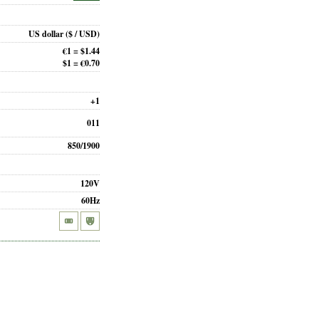
US dollar
($ / USD)
€1 = $1.44
$1 = €0.70
+1
011
850/1900
120V
60Hz