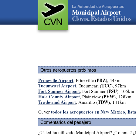
La Autoridad de Aeropuertos
Municipal Airport
Clovis, Estados Unidos
CVN
Otros aeropuertos próximos
Prineville Airport
PRZ
, Prineville (
), 44km
Tucumcari Airport
TCC
, Tucumcari (
), 97km
Fort Sumner Airport
FSU
, Fort Sumner (
), 105km
Hale County Airport
PVW
, Plainview (
), 128km
Tradewind Airport
TDW
, Amarillo (
), 141km
todos los aeropuertos en New Mexico, Est
O, ver
Comentarios del pasajero
¿Usted ha utilizado Municipal Airport? ¿Lo ama? 