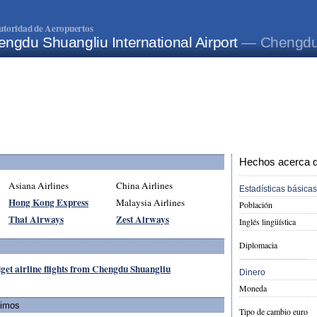
utoridad de Aeropuertos
ngdu Shuangliu International Airport
— Chengdu
Hechos acerca de
Asiana Airlines
China Airlines
Estadísticas básicas
Hong Kong Express
Malaysia Airlines
Población
Thai Airways
Zest Airways
Inglés lingüística
Diplomacia
get airline flights from Chengdu Shuangliu
Dinero
Moneda
ximos
Tipo de cambio euro