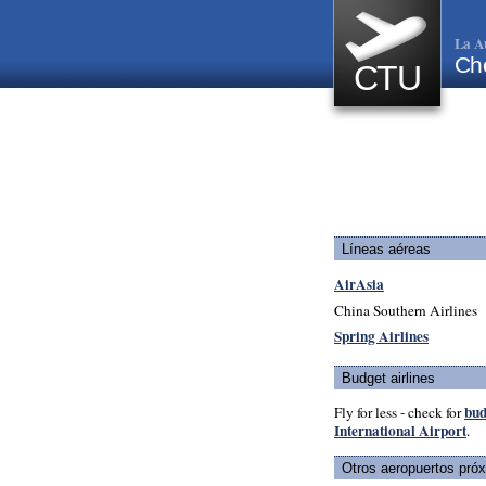
La A
Che
CTU
Líneas aéreas
AirAsia
China Southern Airlines
Spring Airlines
Budget airlines
bud
Fly for less - check for
International Airport
.
Otros aeropuertos pró