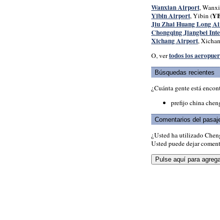
Wanxian Airport
, Wanxi
Yibin Airport
Y
, Yibin (
Jiu Zhai Huang Long Ai
Chongqing Jiangbei Inte
Xichang Airport
, Xichan
todos los aeropue
O, ver
Búsquedas recientes
¿Cuánta gente está encon
prefijo china che
Comentarios del pasaj
¿Usted ha utilizado Chen
Usted puede dejar comenta