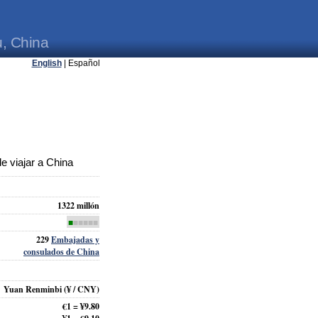
, China
English
| Español
 viajar a China
1322 millón
■
■■■■■
229
Embajadas y
consulados de China
Yuan Renminbi
(¥ / CNY)
€1 = ¥9.80