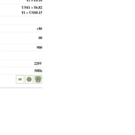
¥1 = €0.10
US$1 = ¥6.82
¥1 = US$0.15
+86
00
900
220V
50Hz