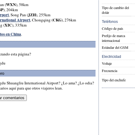
WXN
an (
), 58km
Tipo de cambio del
BP
), 204km
dolár
rport
JZH
, Song Pan (
), 255km
rnational Airport
CKG
, Chongqing (
), 276km
Teléfonos
XIC
g (
), 335km
Código de país
rtos en China
.
Prefijo de marca
internacional
Estándar del GSM
trando esta página?
Electricidad
ngdu
Voltaje
Frecuencia
ero
Tipo del enchufe
gdu Shuangliu International Airport? ¿Lo ama? ¿Lo odia?
rios aquí para que otros viajeros lean.