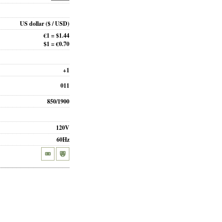
US dollar
($ / USD)
€1 = $1.44
$1 = €0.70
+1
011
850/1900
120V
60Hz