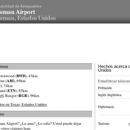
utoridad de Aeropuertos
leman Airport
eman, Estados Unidos
Hechos acerca d
ximos
Unidos
BWD
rownwood (
), 43km
ABI
ene (
), 69km
Estadísticas básicas
D
), 74km
Población
ETN
land (
), 85km
Inglés lingüística
rt
RGR
, Ranger (
), 96km
tos en Texas, Estados Unidos
.
Diplomacia
ero
man Airport? ¿Lo ama? ¿Lo odia? Usted puede dejar
Turismo
otros viajeros lean.