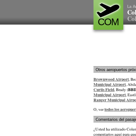
La A
Co
Col
COM
Otros aeropuertos pró
Brownwood Airport
, B
Municipal Airport
, Abil
Curtis Field
BB
, Brady (
Municipal Airport
, East
Ranger Municipal Airpo
todos los aeropuer
O, ver
Comentarios del pasaj
¿Usted ha utilizado Cole
comentarios aquí para que 