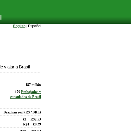
l
English
| Español
 viajar a Brasil
187 millón
179
Embajadas y
consulados de Brasil
Brazilian real
(R$ / BRL)
€1 = R$2.53
R$1 = €0.39