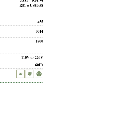
US$1 = R$1.74
R$1 = US$0.58
+55
0014
1800
110V or 220V
60Hz