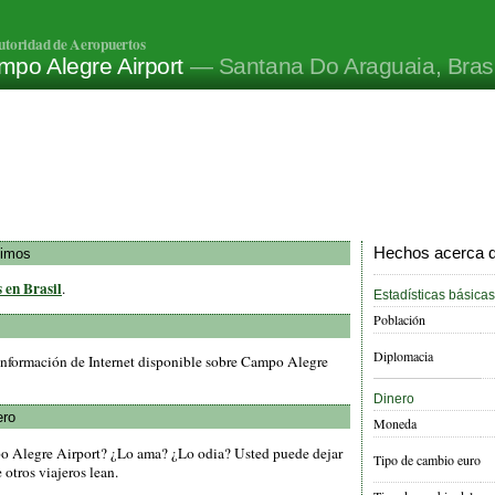
utoridad de Aeropuertos
mpo Alegre Airport
— Santana Do Araguaia, Brasi
Hechos acerca de
ximos
 en Brasil
.
Estadísticas básicas
Población
Diplomacia
información de Internet disponible sobre Campo Alegre
Dinero
ero
Moneda
o Alegre Airport? ¿Lo ama? ¿Lo odia? Usted puede dejar
Tipo de cambio euro
otros viajeros lean.