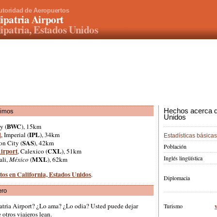
utoridad de Aeropuertos
ipatria Airport
ipatria, Estados Unidos
Hechos acerca d
ximos
Unidos
BWC
y (
), 15km
t
IPL
, Imperial (
), 34km
Estadísticas básicas
SAS
ton City (
), 42km
Población
Airport
CXL
, Calexico (
), 51km
Inglés lingüística
MXL
ali,
México
(
), 62km
tos en California, Estados Unidos
.
Diplomacia
ero
atria Airport? ¿Lo ama? ¿Lo odia? Usted puede dejar
Turismo
otros viajeros lean.