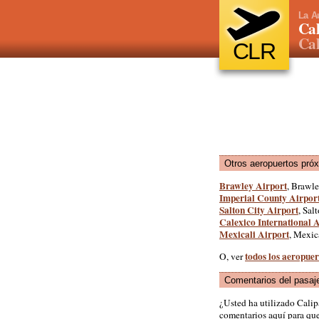
La A
Cal
Cal
CLR
Otros aeropuertos pró
Brawley Airport
, Brawle
Imperial County Airpor
Salton City Airport
, Sal
Calexico International 
Mexicali Airport
, Mexic
todos los aeropuer
O, ver
Comentarios del pasaj
¿Usted ha utilizado Calip
comentarios aquí para que 