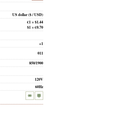
US dollar
($ / USD)
€1 = $1.44
$1 = €0.70
+1
011
850/1900
120V
60Hz