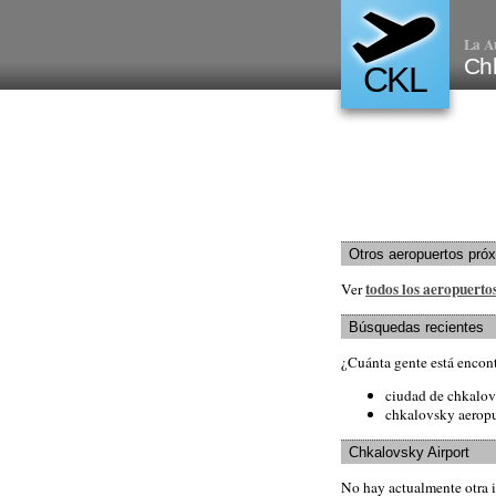
La A
Chk
CKL
Otros aeropuertos pró
todos los aeropuerto
Ver
Búsquedas recientes
¿Cuánta gente está encon
ciudad de chkalo
chkalovsky aerop
Chkalovsky Airport
No hay actualmente otra 