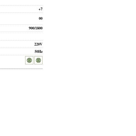
+7
00
900/1800
220V
50Hz