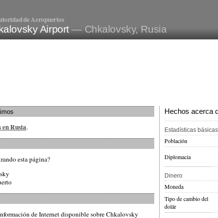
utoridad de Aeropuertos
alovsky Airport
— Chkalovsky, Rusia
Hechos acerca de
ximos
s en Rusia
.
Estadísticas básicas
Población
Diplomacia
trando esta página?
vsky
Dinero
uerto
Moneda
Tipo de cambio del
dolár
información de Internet disponible sobre Chkalovsky