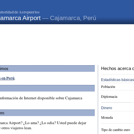
utoridad de Aeropuertos
jamarca Airport
— Cajamarca, Perú
Hechos acerca de
ximos
s en Perú
.
Estadísticas básicas
Población
Diplomacia
información de Internet disponible sobre Cajamarca
Dinero
ero
Moneda
marca Airport? ¿Lo ama? ¿Lo odia? Usted puede dejar
otros viajeros lean.
Tipo de cambio euro