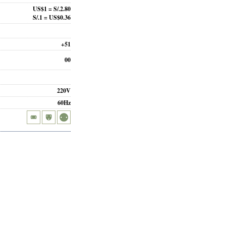
US$1 = S/.2.80
S/.1 = US$0.36
+51
00
220V
60Hz