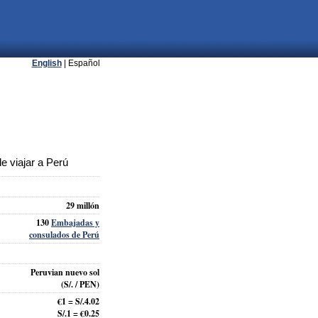
English
| Español
 viajar a Perú
29 millón
130
Embajadas y
consulados de Perú
Peruvian nuevo sol
(S/. / PEN)
€1 = S/.4.02
S/.1 = €0.25