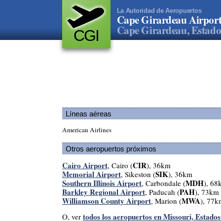
La Autoridad de Aeropuertos
Cape Girardeau Airpor
Cape Girardeau, Estado
CGI
Líneas aéreas
American Airlines
Otros aeropuertos próximos
Cairo Airport
CIR
, Cairo (
), 36km
Memorial Airport
SIK
, Sikeston (
), 36km
Southern Illinois Airport
MDH
, Carbondale (
), 68
Barkley Regional Airport
PAH
, Paducah (
), 73km
Williamson County Airport
MWA
, Marion (
), 77k
todos los aeropuertos en Missouri, Estado
O, ver