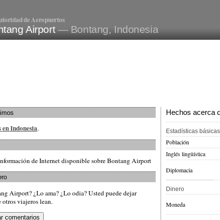
utoridad de Aeropuertos
tang Airport
— Bontang, Indonesia
Hechos acerca de
ximos
s en Indonesia
.
Estadísticas básicas
Población
Inglés lingüística
nformación de Internet disponible sobre Bontang Airport
Diplomacia
ero
Dinero
ang Airport? ¿Lo ama? ¿Lo odia? Usted puede dejar
otros viajeros lean.
Moneda