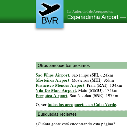
La Autoridad de Aeropuertos
Esperadinha Airport
— 
BVR
Otros aeropuertos próximos
Sao Filipe Airport
SFL
, Sao Filipe (
), 24km
Mosteiros Airport
MTI
, Mosteiros (
), 35km
Francisco Mendes Airport
RAI
, Praia (
), 134km
Vila Do Maio Airport
MMO
, Maio (
), 174km
Preguica Airport
SNE
, Sao Nicolau (
), 197km
todos los aeropuertos en Cabo Verde
O, ver
.
Búsquedas recientes
¿Cuánta gente está encontrando esta página?