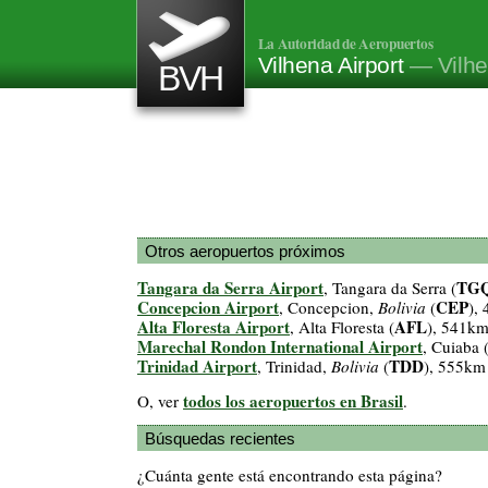
La Autoridad de Aeropuertos
Vilhena Airport
— Vilhe
BVH
Otros aeropuertos próximos
Tangara da Serra Airport
TG
, Tangara da Serra (
Concepcion Airport
CEP
, Concepcion,
Bolivia
(
),
Alta Floresta Airport
AFL
, Alta Floresta (
), 541k
Marechal Rondon International Airport
, Cuiaba 
Trinidad Airport
TDD
, Trinidad,
Bolivia
(
), 555km
todos los aeropuertos en Brasil
O, ver
.
Búsquedas recientes
¿Cuánta gente está encontrando esta página?