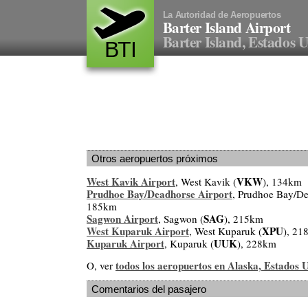
La Autoridad de Aeropuertos
Barter Island Airport
Barter Island, Estados 
BTI
Otros aeropuertos próximos
West Kavik Airport
VKW
, West Kavik (
), 134km
Prudhoe Bay/Deadhorse Airport
, Prudhoe Bay/De
185km
Sagwon Airport
SAG
, Sagwon (
), 215km
West Kuparuk Airport
XPU
, West Kuparuk (
), 21
Kuparuk Airport
UUK
, Kuparuk (
), 228km
todos los aeropuertos en Alaska, Estados 
O, ver
Comentarios del pasajero