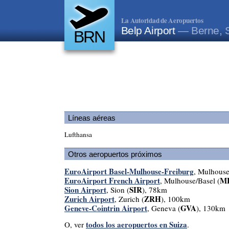
La Autoridad de Aeropuertos
Belp Airport
— Berne, 
BRN
Líneas aéreas
Lufthansa
Otros aeropuertos próximos
EuroAirport Basel-Mulhouse-Freiburg
, Mulhouse
EuroAirport French Airport
M
, Mulhouse/Basel (
Sion Airport
SIR
, Sion (
), 78km
Zurich Airport
ZRH
, Zurich (
), 100km
Geneve-Cointrin Airport
GVA
, Geneva (
), 130km
todos los aeropuertos en Suiza
O, ver
.