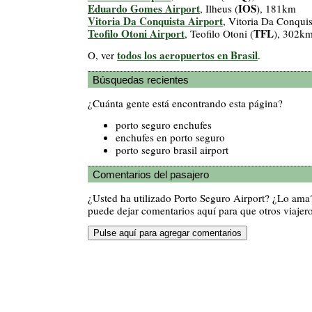
Eduardo Gomes Airport
IOS
, Ilheus (
), 181km
Vitoria Da Conquista Airport
, Vitoria Da Conquis
Teofilo Otoni Airport
TFL
, Teofilo Otoni (
), 302k
todos los aeropuertos en Brasil
O, ver
.
Búsquedas recientes
¿Cuánta gente está encontrando esta página?
porto seguro enchufes
enchufes en porto seguro
porto seguro brasil airport
Comentarios del pasajero
¿Usted ha utilizado Porto Seguro Airport? ¿Lo ama
puede dejar comentarios aquí para que otros viajero