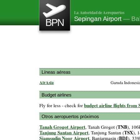
La Autoridad de Aeropuertos
Sepingan Airport
— Bal
BPN
Líneas aéreas
AirAsia
Garuda Indonesi
Budget airlines
budget airline flights from
Fly for less - check for
Otros aeropuertos próximos
Tanah Grogot Airport
TNB
, Tanah Grogot (
), 10
Tanjung Santan Airport
TSX
, Tanjung Santan (
), 
Sjamsudin Noor Airport
BDJ
, Banjarmasin (
), 33