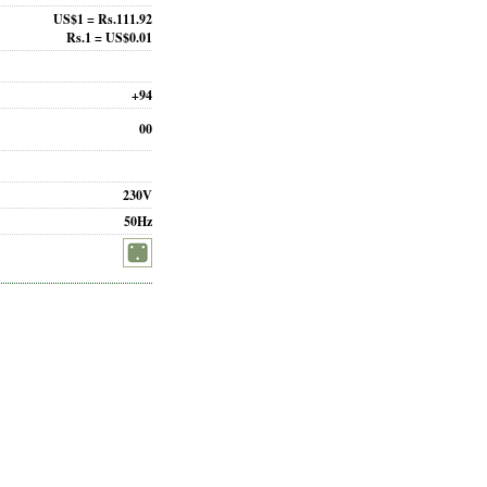
US$1 = Rs.111.92
Rs.1 = US$0.01
+94
00
230V
50Hz