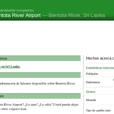
utoridad de Aeropuertos
tota River Airport
— Bentota River, Sri Lanka
Hechos acerca de
ximos
s en Sri Lanka
.
Estadísticas básicas
Población
Diplomacia
nformación de Internet disponible sobre Bentota River
Dinero
ero
Moneda
ota River Airport? ¿Lo ama? ¿Lo odia? Usted puede dejar
otros viajeros lean.
Tipo de cambio euro