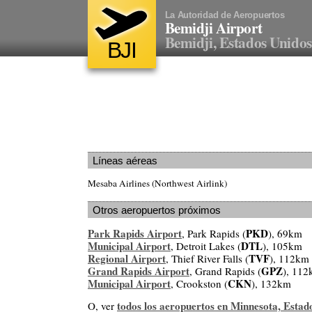
La Autoridad de Aeropuertos
Bemidji Airport
Bemidji, Estados Unidos
BJI
Líneas aéreas
Mesaba Airlines (Northwest Airlink)
Otros aeropuertos próximos
Park Rapids Airport
PKD
, Park Rapids (
), 69km
Municipal Airport
DTL
, Detroit Lakes (
), 105km
Regional Airport
TVF
, Thief River Falls (
), 112km
Grand Rapids Airport
GPZ
, Grand Rapids (
), 11
Municipal Airport
CKN
, Crookston (
), 132km
todos los aeropuertos en Minnesota, Estad
O, ver