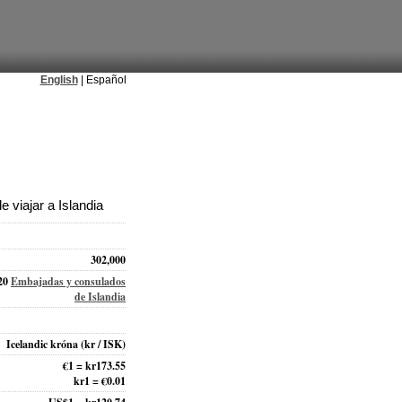
English
| Español
 viajar a Islandia
302,000
20
Embajadas y consulados
de Islandia
Icelandic króna
(kr / ISK)
€1 = kr173.55
kr1 = €0.01