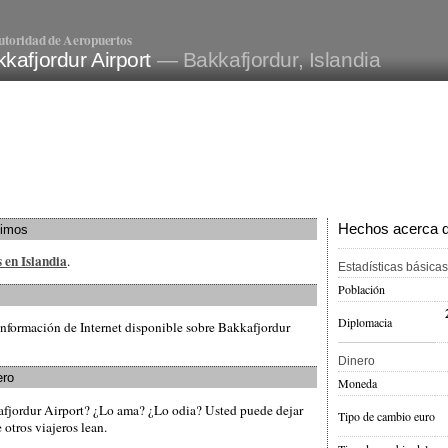
utoridad de Aeropuertos
kafjordur Airport
— Bakkafjordur, Islandia
Hechos acerca de
ximos
 en Islandia
.
Estadísticas básicas
Población
Diplomacia
nformación de Internet disponible sobre Bakkafjordur
Dinero
ero
Moneda
afjordur Airport? ¿Lo ama? ¿Lo odia? Usted puede dejar
Tipo de cambio euro
otros viajeros lean.