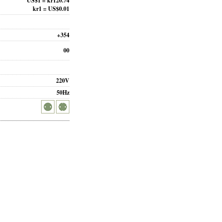
US$1 = kr120.74
kr1 = US$0.01
+354
00
220V
50Hz