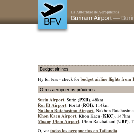
La Autoridad de Aeropuertos
Buriram Airport
— Burir
BFV
Budget airlines
budget airline flights from
Fly for less - check for
Otros aeropuertos próximos
Surin Airport
PXR
, Surin (
), 48km
Roi Et Airport
ROI
, Roi Et (
), 114km
Nakhon Ratchasima Airport
, Nakhon Ratchasima
Khon Kaen Airport
KKC
, Khon Kaen (
), 147km
Muang Ubon Airport
UBP
, Ubon Ratchathani (
), 
todos los aeropuertos en Tailandia
O, ver
.