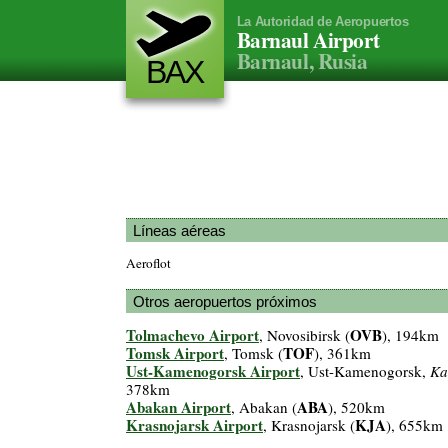
La Autoridad de Aeropuertos
Barnaul Airport
Barnaul, Rusia
BAX
Líneas aéreas
Aeroflot
Otros aeropuertos próximos
Tolmachevo Airport
OVB
, Novosibirsk (
), 194km
Tomsk Airport
TOF
, Tomsk (
), 361km
Ust-Kamenogorsk Airport
, Ust-Kamenogorsk,
Ka
378km
Abakan Airport
ABA
, Abakan (
), 520km
Krasnojarsk Airport
KJA
, Krasnojarsk (
), 655km