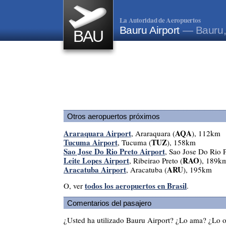
La Autoridad de Aeropuertos
Bauru Airport
— Bauru, 
BAU
Otros aeropuertos próximos
Araraquara Airport
AQA
, Araraquara (
), 112km
Tucuma Airport
TUZ
, Tucuma (
), 158km
Sao Jose Do Rio Preto Airport
, Sao Jose Do Rio P
Leite Lopes Airport
RAO
, Ribeirao Preto (
), 189k
Aracatuba Airport
ARU
, Aracatuba (
), 195km
todos los aeropuertos en Brasil
O, ver
.
Comentarios del pasajero
¿Usted ha utilizado Bauru Airport? ¿Lo ama? ¿Lo 