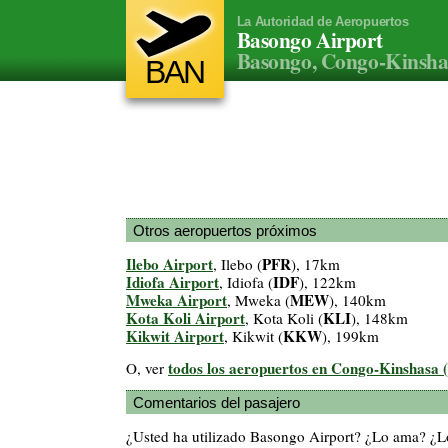
La Autoridad de Aeropuertos
Basongo Airport
Basongo, Congo-Kinshas
BAN
Otros aeropuertos próximos
Ilebo Airport
PFR
, Ilebo (
), 17km
Idiofa Airport
IDF
, Idiofa (
), 122km
Mweka Airport
MEW
, Mweka (
), 140km
Kota Koli Airport
KLI
, Kota Koli (
), 148km
Kikwit Airport
KKW
, Kikwit (
), 199km
todos los aeropuertos en Congo-Kinshasa 
O, ver
Comentarios del pasajero
¿Usted ha utilizado Basongo Airport? ¿Lo ama? ¿L