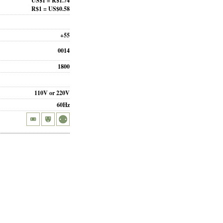
US$1 = R$1.74
R$1 = US$0.58
+55
0014
1800
110V or 220V
60Hz