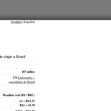
English
| Español
 viajar a Brasil
187 millón
179
Embajadas y
consulados de Brasil
Brazilian real
(R$ / BRL)
€1 = R$2.53
R$1 = €0.39