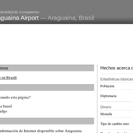
utoridad de Aeropuertos
guaina Airport
— Araguaina, Brasil
Hechos acerca de
ximos
 en Brasil
.
Estadísticas básicas
Población
Diplomacia
trando esta página?
a brasil
Dinero
efijo
Moneda
Tipo de cambio euro
información de Internet disponible sobre Araguaina