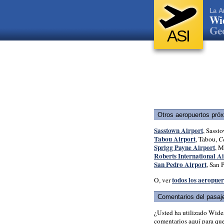
La A
Wi
Geo
ASI
Otros aeropuertos pró
Sasstown Airport
, Sasst
Tabou Airport
, Tabou,
C
Sprigg Payne Airport
, M
Roberts International A
San Pedro Airport
, San 
todos los aeropuer
O, ver
Comentarios del pasaj
¿Usted ha utilizado Wide
comentarios aquí para que 