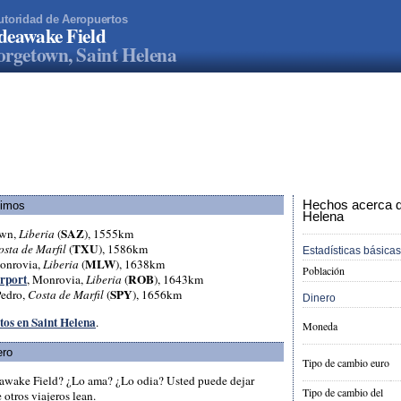
utoridad de Aeropuertos
deawake Field
rgetown, Saint Helena
Hechos acerca de
ximos
Helena
SAZ
own,
Liberia
(
), 1555km
TXU
osta de Marfil
(
), 1586km
Estadísticas básicas
MLW
onrovia,
Liberia
(
), 1638km
Población
irport
ROB
, Monrovia,
Liberia
(
), 1643km
SPY
Pedro,
Costa de Marfil
(
), 1656km
Dinero
tos en Saint Helena
.
Moneda
ero
Tipo de cambio euro
awake Field? ¿Lo ama? ¿Lo odia? Usted puede dejar
Tipo de cambio del
otros viajeros lean.