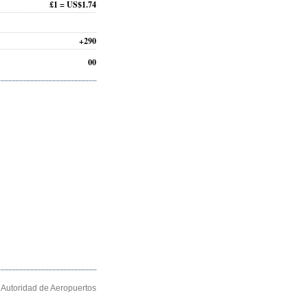
£1 = US$1.74
+290
00
Autoridad de Aeropuertos