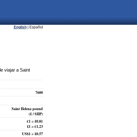
English
| Español
 viajar a Saint
7600
Saint Helena pound
(£ / SHP)
€1 = £0.81
£1 = €1.23
US$1 = £0.57