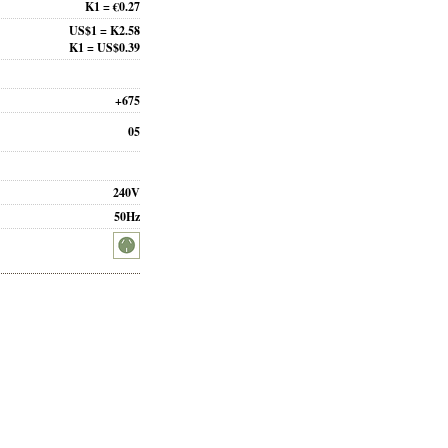
K1 = €0.27
US$1 = K2.58
K1 = US$0.39
+675
05
240V
50Hz