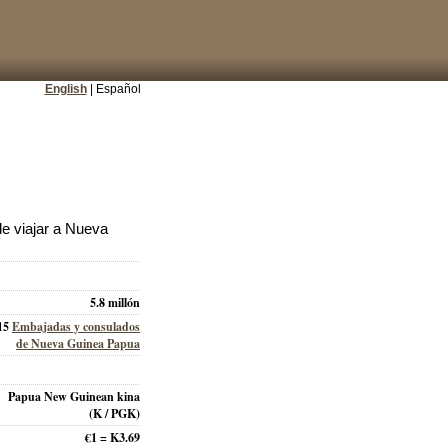
English
| Español
e viajar a Nueva
5.8 millón
15
Embajadas y consulados
de Nueva Guinea Papua
Papua New Guinean kina
(K / PGK)
€1 = K3.69