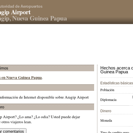
utoridad de Aeropuertos
gip Airport
gip, Nueva Guinea Papua
Hechos acerca d
ximos
Guinea Papua
os en Nueva Guinea Papua
.
Estadísticas básicas
Población
nformación de Internet disponible sobre Aragip Airport
Diplomacia
ero
Dinero
ip Airport? ¿Lo ama? ¿Lo odia? Usted puede dejar
Moneda
otros viajeros lean.
Tipo de cambio euro