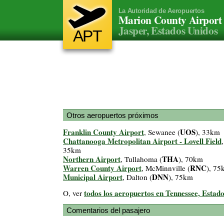
La Autoridad de Aeropuertos
Marion County Airport
Jasper, Estados Unidos
APT
Otros aeropuertos próximos
Franklin County Airport
UOS
, Sewanee (
), 33km
Chattanooga Metropolitan Airport - Lovell Field
35km
Northern Airport
THA
, Tullahoma (
), 70km
Warren County Airport
RNC
, McMinnville (
), 75
Municipal Airport
DNN
, Dalton (
), 75km
todos los aeropuertos en Tennessee, Estad
O, ver
Comentarios del pasajero