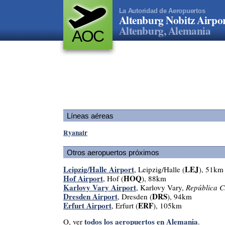
La Autoridad de Aeropuertos
Altenburg Nobitz Airpo
Altenburg, Alemania
AOC
Líneas aéreas
Ryanair
Otros aeropuertos próximos
Leipzig/Halle Airport
LEJ
, Leipzig/Halle (
), 51km
Hof Airport
HOQ
, Hof (
), 88km
Karlovy Vary Airport
, Karlovy Vary,
República 
Dresden Airport
DRS
, Dresden (
), 94km
Erfurt Airport
ERF
, Erfurt (
), 105km
todos los aeropuertos en Alemania
O, ver
.