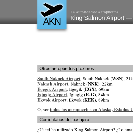
La Autoridad de Aeropuertos
King Salmon Airport
— 
AKN
Otros aeropuertos próximos
South Naknek Airport
WSN
, South Naknek (
), 21
Naknek Airport
NNK
, Naknek (
), 22km
Egegik Airport
EGX
, Egegik (
), 69km
Igiugig Airport
IGG
, Igiugig (
), 84km
Ekwok Airport
KEK
, Ekwok (
), 89km
todos los aeropuertos en Alaska, Estados 
O, ver
Comentarios del pasajero
¿Usted ha utilizado King Salmon Airport? ¿Lo ama