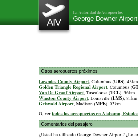
La Autoridad de Aeropuertos
George Downer Airpor
AIV
Otros aeropuertos próximos
Lowndes County Airport
UBS
, Columbus (
), 43km
Golden Triangle Regional Airport
G
, Columbus (
Van De Graaf Airport
TCL
, Tuscaloosa (
), 56km
Winston County Airport
LMS
, Louisville (
), 81km
Griswold Airport
MPE
, Madison (
), 93km
todos los aeropuertos en Alabama, Estado
O, ver
Comentarios del pasajero
¿Usted ha utilizado George Downer Airport? ¿Lo 