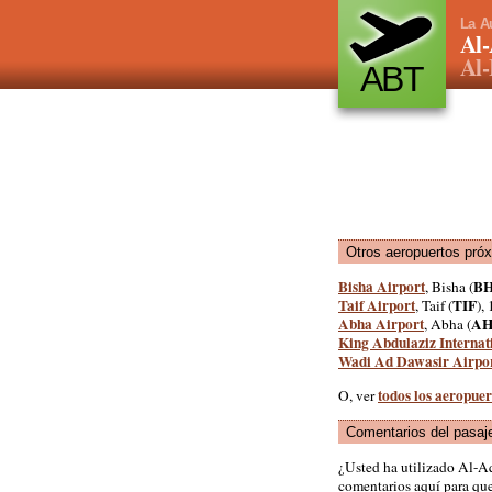
La A
Al-
Al-
ABT
Otros aeropuertos pró
Bisha Airport
B
, Bisha (
Taif Airport
TIF
, Taif (
),
Abha Airport
A
, Abha (
King Abdulaziz Internat
Wadi Ad Dawasir Airpo
todos los aeropue
O, ver
Comentarios del pasaj
¿Usted ha utilizado Al-A
comentarios aquí para que 