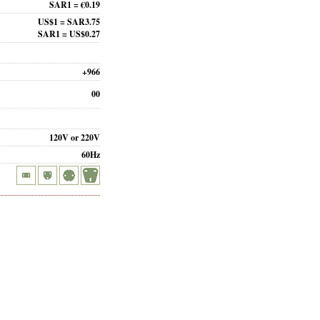
SAR1 = €0.19
US$1 = SAR3.75
SAR1 = US$0.27
+966
00
120V or 220V
60Hz