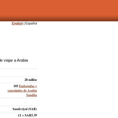
English
| Español
 viajar a Arabia
28 millón
105
Embajadas y
consulados de Arabia
Saudita
Saudi riyal (SAR)
€1 = SAR5.39