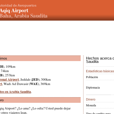
utoridad de Aeropuertos
Aqiq Airport
Baha, Arabia Saudita
Hechos acerca de
ximos
Saudita
HH
), 109km
 174km
Estadísticas básicas
HB
), 253km
Población
ional Airport
JED
, Jeddah (
), 300km
rt
WAE
, Wadi Ad Dawasir (
), 369km
Diplomacia
rtos en Arabia Saudita
.
Dinero
ero
Moneda
qiq Airport? ¿Lo ama? ¿Lo odia? Usted puede dejar
otros viajeros lean.
Tipo de cambio euro