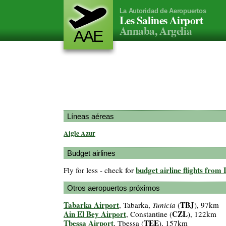
La Autoridad de Aeropuertos
Les Salines Airport
Annaba, Argelia
AAE
Líneas aéreas
Aigle Azur
Budget airlines
budget airline flights from 
Fly for less - check for
Otros aeropuertos próximos
Tabarka Airport
TBJ
, Tabarka,
Tunicia
(
), 97km
Ain El Bey Airport
CZL
, Constantine (
), 122km
Tbessa Airport
TEE
, Tbessa (
), 157km