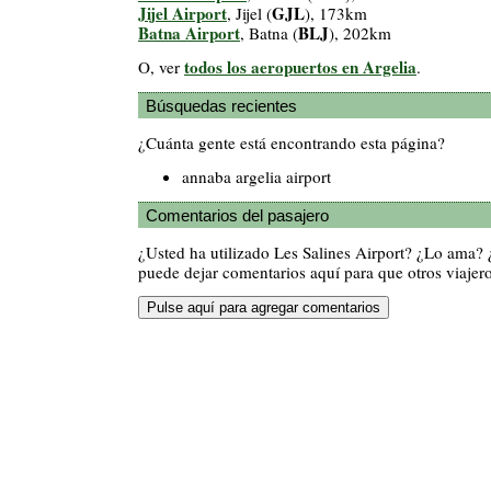
Jijel Airport
GJL
, Jijel (
), 173km
Batna Airport
BLJ
, Batna (
), 202km
todos los aeropuertos en Argelia
O, ver
.
Búsquedas recientes
¿Cuánta gente está encontrando esta página?
annaba argelia airport
Comentarios del pasajero
¿Usted ha utilizado Les Salines Airport? ¿Lo ama?
puede dejar comentarios aquí para que otros viajero