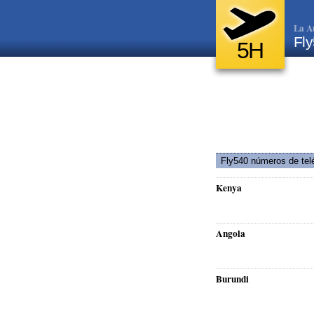
La A
Fl
5H
Fly540 números de tel
Kenya
Angola
Burundi