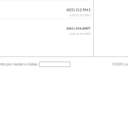
(022) 212.5912
+255.22.212.5912
(041) 434.6907
+256.41.434.6907
tos por ciudad o código:
©2026 La 