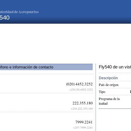
utoridad de Aeropuertos
y540
Fly540 de un vis
éfono e información de contacto
Descripción
(020) 4452.3252
País de orígen
+254.20.4452.3252
Tipo
Programa de la
222.355.180
lealtad
+244.222.355.180
7999.2241
+257.7999.2241