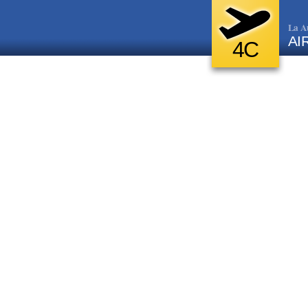
La A
AI
4C